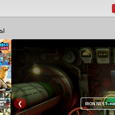
أكث
❮
IRON NEST: Hea