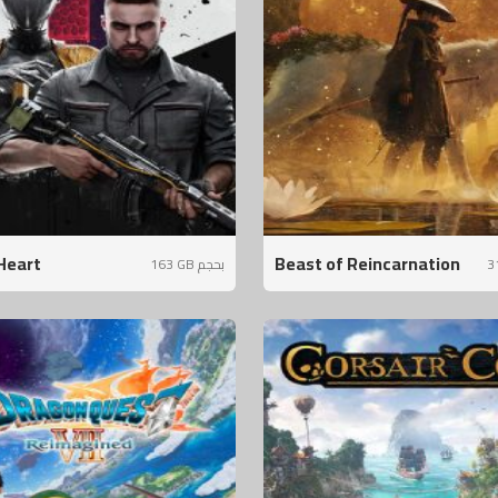
Heart
Beast of Reincarnation
163 GB بحجم