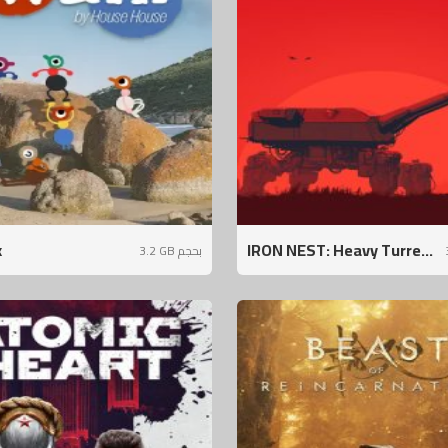
k
IRON NEST: Heavy Turre...
3.2 GB بحجم