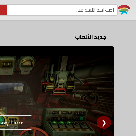
جديد الألعاب
❯
vy Turre...