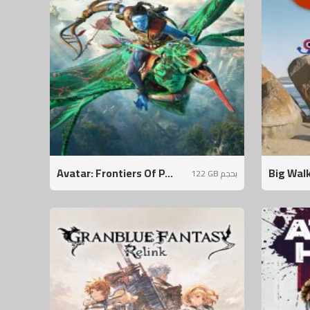
Avatar: Frontiers Of P...
Big Wal
122 GB بحجم