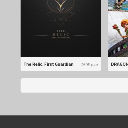
The Relic: First Guardian
DRAGON 
29 GB بحجم