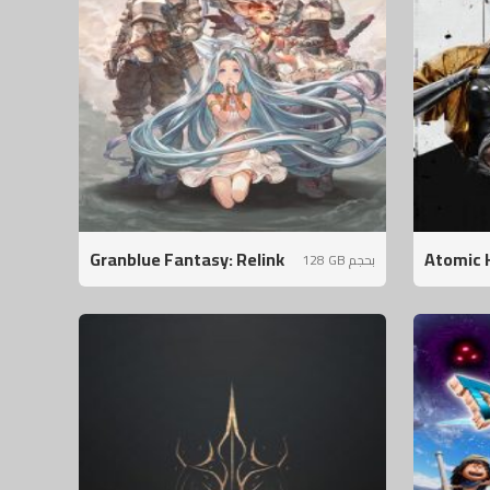
Granblue Fantasy: Relink
Atomic 
128 GB بحجم