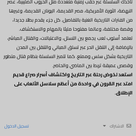
تأخذك السلسلة عبر حقب زمنية متعددة مثل الحروب الصليبية، عصر
النهضة، الثورة الأمريكية، مصر القديمة، اليونان القديمة، وغيرها
من الفترات التاريخية الغنية بالتفاصيل. كل جزء يقدم بطلا جديدا،
وقصة مختلفة، وعالما مفتوحا مليئا بالمهام والاستكشاف.
تعتمد أسلوب لعب يجمع بين التسلل، والاغتيالات، والقتال المباشر،
بالإضافة إلى التنقل الحر عبر تسلق المباني والتنقل بين المدن
التاريخية بشكل سلس وممتع. كما تتميز السلسلة بنظام قتال متطور
وقصص عميقة تربط بين الماضي والحاضر.
استعد لخوض رحلة عبر التاريخ واكتشاف أسرار صراع قديم
امتد عبر القرون في واحدة من أعظم سلاسل الألعاب على
الإطلاق.
الاشتراك
تسجيل الدخول