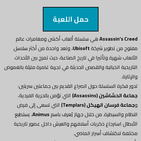
حمل اللعبة
Assassin’s Creed
هي سلسلة ألعاب أكشن ومغامرات عالم
مفتوح من تطوير شركة
Ubisoft
، وتعد واحدة من أكثر سلاسل
الألعاب شهرة وتأثيرا في تاريخ الصناعة، حيث تمزج بين الأحداث
التاريخية الخيالية والقصص الحديثة في تجربة غامرة مليئة بالغموض
والإثارة.
تدور فكرة السلسلة حول الصراع القديم بين جماعتين سريتين:
جماعة الحشاشين (Assassins)
التي تؤمن بالحرية الفردية،
و
جماعة فرسان الهيكل (Templars)
التي تسعى إلى فرض
النظام والسيطرة. من خلال جهاز يُعرف باسم
Animus
، يستطيع
الأبطال استرجاع ذكريات أسلافهم والعيش داخل عصور تاريخية
مختلفة لاكتشاف أسرار الماضي.