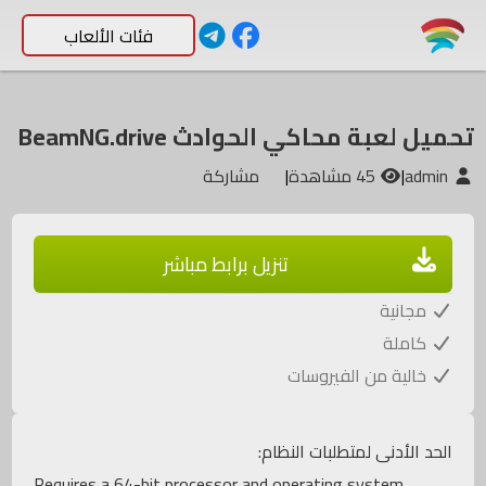
فئات الألعاب
تحميل لعبة محاكي الحوادث BeamNG.drive
admin
|
45 مشاهدة
|
مشاركة
تنزيل برابط مباشر
مجانية
كاملة
خالية من الفيروسات
الحد الأدنى لمتطلبات النظام:
Requires a 64-bit processor and operating system