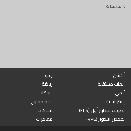
0
تعليقات
أكشن
رعب
ألعاب مستقلة
رياضة
أنمي
سباقات
إستراتيجية
عالم مفتوح
تصويب منظور أول (FPS)
محاكاة
تقمص الأدوار (RPG)
مغامرات