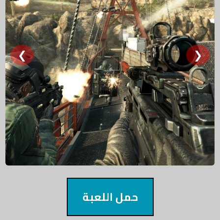
❮
❯
حمل اللعبة