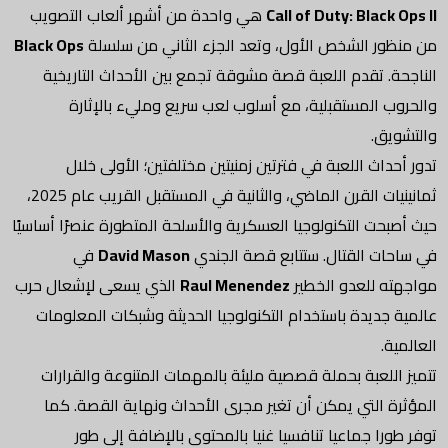
Call of Duty: Black Ops II
هي واحدة من أشهر ألعاب التصويب
من منظور الشخص الأول، وتعد الجزء الثاني من سلسلة
Black Ops
الناجحة. تقدم اللعبة قصة مشوقة تجمع بين الأحداث التاريخية
والحروب المستقبلية، مع أسلوب لعب سريع ومليء بالإثارة
والتشويق.
تدور أحداث اللعبة في فترتين زمنيتين مختلفتين؛ الأولى خلال
ثمانينيات القرن الماضي، والثانية في المستقبل القريب عام 2025،
حيث أصبحت التكنولوجيا العسكرية والأسلحة المتطورة عنصرًا أساسيًا
في ساحات القتال. ستتابع قصة الجندي
David Mason
في
مواجهته للعدو الخطير
Raul Menendez
الذي يسعى لإشعال حرب
عالمية جديدة باستخدام التكنولوجيا الحديثة وشبكات المعلومات
العالمية.
تتميز اللعبة بحملة قصصية مليئة بالمهمات المتنوعة والقرارات
المؤثرة التي يمكن أن تغير مجرى الأحداث ونهاية القصة. كما
توفر طورا جماعيا تنافسيا غنيا بالمحتوى بالإضافة إلى طور