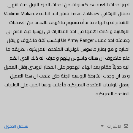
تدور احداث اللعبه بعد 5 سنوات من احداث الجزء الاول حيث انتهى
بمقتل الارهابي Imran Zakhaev فيقرر احد اتباعه Vladimir Makarov
الانتقام له و انهاء ما بدأه فيقوم ماكروف بالعديد من العمليات
الارهابيه و كانت اهمها في احد المطارات في روسيا حيث انضم الى
جماعته احد عملاء Us Army Ranger ليكسب ثقة ماكروف و ينقل
اخباره و هو يعتبر جاسوس للولايات المتحده الامريكيه ، بطريقه ما
علم ماكروف ان هناك جاسوس بينهم و عرف انه ذلك الذي انضم
اليه حديثاً فقام بعد انهاء الهجوم على المطار الروسي بقتل العميل
و ما ان وجدت الشرطة الروسيه الجثة حتى علمت ان هذا العميل
يعمل للولايات المتحده الامريكيه فأعلنت روسيا الحرب على الولايات
المتحده الامريكيه.
الاشتراك
تسجيل الدخول