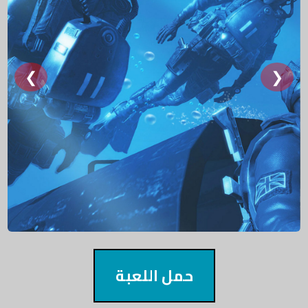
❮
❯
حمل اللعبة