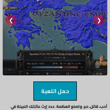
❮
❯
حمل اللعبة
أحب، قاتل، دبر، واصنع العظمة. حدد إرث عائلتك النبيلة في