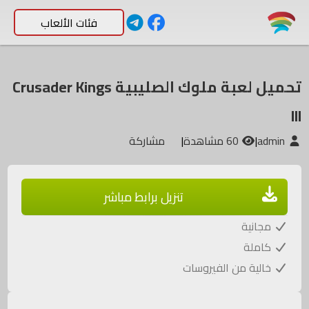
فئات الألعاب
تحميل لعبة ملوك الصليبية Crusader Kings
III
admin
|
60 مشاهدة
|
مشاركة
تنزيل برابط مباشر
مجانية
كاملة
خالية من الفيروسات