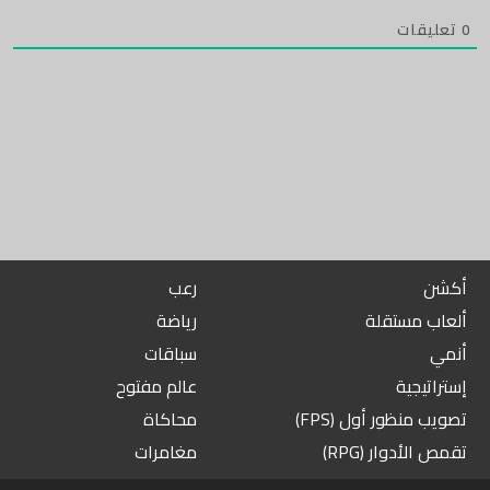
0
تعليقات
أكشن
رعب
ألعاب مستقلة
رياضة
أنمي
سباقات
إستراتيجية
عالم مفتوح
تصويب منظور أول (FPS)
محاكاة
تقمص الأدوار (RPG)
مغامرات