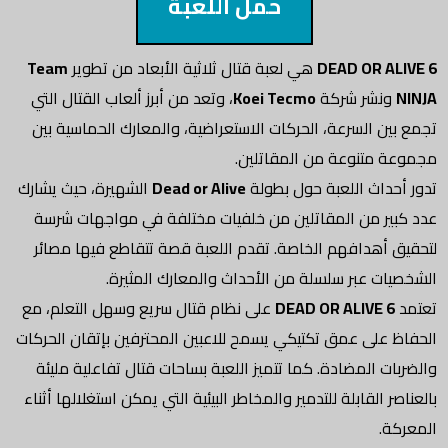
حمل اللعبة
DEAD OR ALIVE 6
هي لعبة قتال ثلاثية الأبعاد من تطوير
Team
NINJA
ونشر شركة
Koei Tecmo
، وتعد من أبرز ألعاب القتال التي
تجمع بين السرعة، الحركات الاستعراضية، والمعارك الحماسية بين
مجموعة متنوعة من المقاتلين.
تدور أحداث اللعبة حول بطولة
Dead or Alive
الشهيرة، حيث يشارك
عدد كبير من المقاتلين من خلفيات مختلفة في مواجهات شرسة
لتحقيق أهدافهم الخاصة. تقدم اللعبة قصة تتقاطع فيها مصائر
الشخصيات عبر سلسلة من الأحداث والمعارك المثيرة.
تعتمد
DEAD OR ALIVE 6
على نظام قتال سريع وسهل التعلم، مع
الحفاظ على عمق تكتيكي يسمح للاعبين المحترفين بإتقان الحركات
والضربات المضادة. كما تتميز اللعبة بساحات قتال تفاعلية مليئة
بالعناصر القابلة للتدمير والمخاطر البيئية التي يمكن استغلالها أثناء
المعركة.