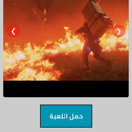
❮
❯
حمل اللعبة