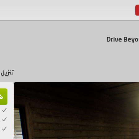
تنزيل لعبة rizons
م
ك
خ