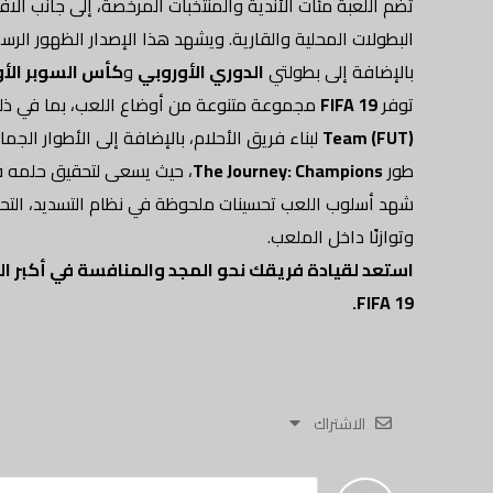
تضم اللعبة مئات الأندية والمنتخبات المرخصة، إلى جانب آلا
البطولات المحلية والقارية. ويشهد هذا الإصدار الظهور الر
بالإضافة إلى بطولتي
الدوري الأوروبي
و
كأس السوبر الأ
توفر
FIFA 19
مجموعة متنوعة من أوضاع اللعب، بما في ذ
Team (FUT)
لبناء فريق الأحلام، بالإضافة إلى الأطوار الجما
طور
The Journey: Champions
، حيث يسعى لتحقيق حلمه في 
شهد أسلوب اللعب تحسينات ملحوظة في نظام التسديد، التحكم ب
وتوازنًا داخل الملعب.
استعد لقيادة فريقك نحو المجد والمنافسة في أكبر ا
FIFA 19.
الاشتراك