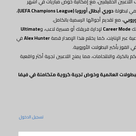
ف اللاعبين الحقيقيين، مع إمكانية خوض مباريات في أشهر
سمي لبطولة
دوري أبطال أوروبا (UEFA Champions League)
،
وروبي
، مع تقديم أجوائها الرسمية بالكامل.
لك
Career Mode
لإدارة فريقك أو مسيرة لاعب، و
Ultimate
عية عبر الإنترنت. كما يختتم هذا الإصدار قصة
Alex Hunter
في
الفوز بأكبر البطولات الأوروبية.
الكرة، والالتحامات، مما يمنح اللاعبين تجربة أكثر واقعية
لبطولات العالمية وخوض تجربة كروية متكاملة في فيفا
تسجيل الدخول