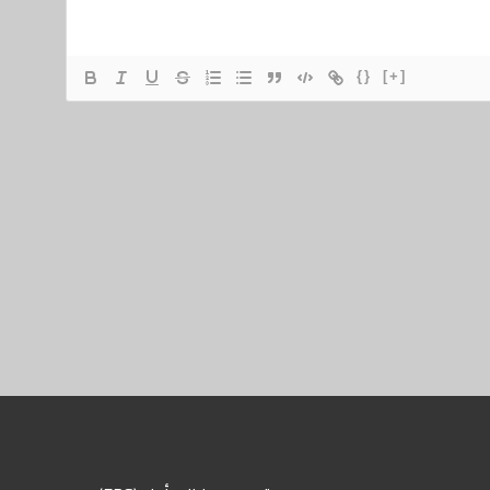
{}
[+]