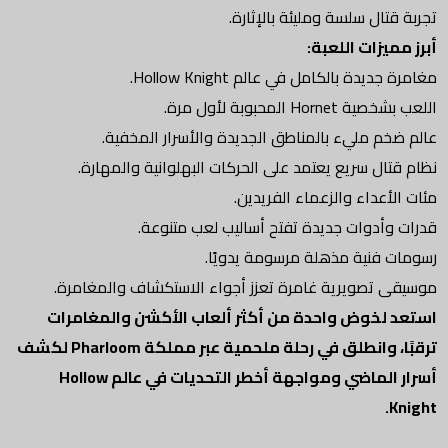
تجربة قتال سلسة ومليئة بالإثارة.
أبرز مميزات اللعبة:
مغامرة جديدة بالكامل في عالم Hollow Knight.
اللعب بشخصية Hornet المحبوبة لأول مرة.
عالم ضخم مليء بالمناطق الجديدة والأسرار المخفية.
نظام قتال سريع يعتمد على الحركات البهلوانية والمهارة.
مئات الأعداء والزعماء الفريدين.
قدرات وأدوات جديدة تفتح أساليب لعب متنوعة.
رسومات فنية مذهلة مرسومة يدويًا.
موسيقى تصويرية غامرة تعزز أجواء الاستكشاف والمغامرة.
استعد لخوض واحدة من أكثر ألعاب الأكشن والمغامرات
ترقبًا، وانطلق في رحلة ملحمية عبر مملكة Pharloom لكشف
أسرار الماضي ومواجهة أخطر التحديات في عالم Hollow
Knight.