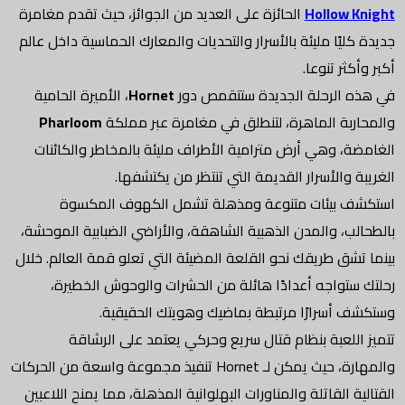
Hollow Knight
الحائزة على العديد من الجوائز، حيث تقدم مغامرة
جديدة كليًا مليئة بالأسرار والتحديات والمعارك الحماسية داخل عالم
أكبر وأكثر تنوعا.
في هذه الرحلة الجديدة ستتقمص دور
Hornet
، الأميرة الحامية
والمحاربة الماهرة، لتنطلق في مغامرة عبر مملكة
Pharloom
الغامضة، وهي أرض مترامية الأطراف مليئة بالمخاطر والكائنات
الغريبة والأسرار القديمة التي تنتظر من يكتشفها.
استكشف بيئات متنوعة ومذهلة تشمل الكهوف المكسوة
بالطحالب، والمدن الذهبية الشاهقة، والأراضي الضبابية الموحشة،
بينما تشق طريقك نحو القلعة المضيئة التي تعلو قمة العالم. خلال
رحلتك ستواجه أعدادًا هائلة من الحشرات والوحوش الخطيرة،
وستكشف أسرارًا مرتبطة بماضيك وهويتك الحقيقية.
تتميز اللعبة بنظام قتال سريع وحركي يعتمد على الرشاقة
والمهارة، حيث يمكن لـ Hornet تنفيذ مجموعة واسعة من الحركات
القتالية القاتلة والمناورات البهلوانية المذهلة، مما يمنح اللاعبين