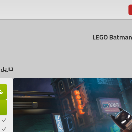
تنزيل لعبة he Dark Knight
م
ك