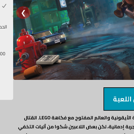
خ
❮
الحد
600
اللعبة
لعبة باتمان LEGO فريدة بتقدم مزيجا ممتعا بين القصة الأيقونية والعالم المفتوح مع فكاهة LEGO. القتال
ي بيخلوها تجربة إدمانية، لكن بعض اللاعبين شكوا من آليات التخفي