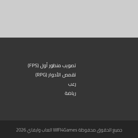
تصويب منظور أول (FPS)
تقمص الأدوار (RPG)
رعب
رياضة
2026 العاب وايفاي WIFI4Games جميع الحقوق محفوظة