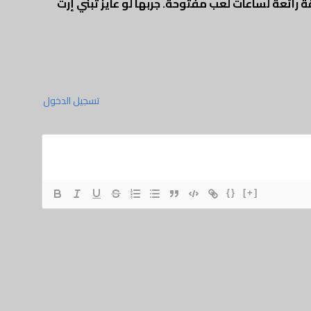
رائعة لساعات لعب مفتوحة. جربها لو عايز تبني إرث
تسجيل الدخول
{}
[+]