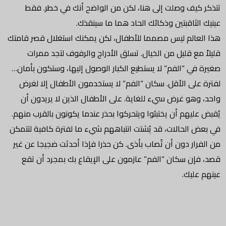
تتذكر كيف وصلت إلى هنا، لكن من الواضح أنك في خطر. فقط
عينيك الثاقبتين وذكائك الحاد هما ما سينقذك.
هذا العالم ليس مصمما للأطفال، لكن يمكنك استغلال قصر قامتك
قليلاً مع قليل من الخيال. تسلق الأدراج والرفوف لتجد ممرات
صغيرة في “الفم” لا يستطيع الكبار الوصول إليها، وستكون بأمان…
لفترة على الأقل. سكان “الفم” لا يستخدمون الأطفال إلا لغرض
واحد، وهو غرض سيء للغاية. على الأطفال الذين لا يريدون أن
يُقبض عليهم أن يختبئوا ويتحركوا بحذر عندما يكونون بالقرب منهم.
في بعض الحالات، قد يُشتت انتباههم شيء ما لفترة كافية لتتمكن
من الفرار دون أن تُصاب بأذى. كن حذرا فإذا أحدثت ضجيجا عن غير
قصد، فإن سكان “الفم” عازمون على الإيقاع بك بمجرد أن تقع
عينهم عليك.