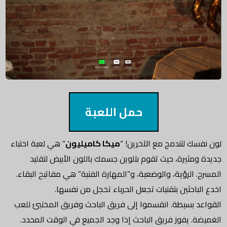
حمل اللعبة
لون نفسك لتندمج مع الآخرين! “
ميكا كاميليون
” هي لعبة اختباء
جديدة ومثيرة، حيث تقوم بتلوين جسمك باللون الأبيض لتقليد
المسرح. الرؤية، والوضعية، و”المهارة الفنية” هي مفاتيح البقاء.
اخدع الباحثين بتقنيات تجعل الحرباء تخجل من نفسها.
القواعد بسيطة. انقسموا إلى فريق الباحث وفريق المختبئ للعب
الغميضة. يفوز فريق الباحث إذا وجد الجميع في الوقت المحدد.