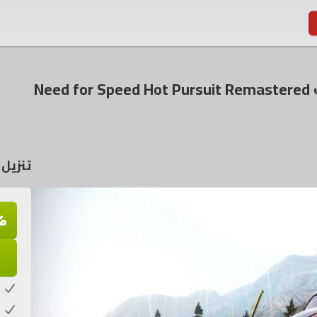
N
تنزيل لعبة uit Remastered
م
ك