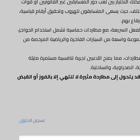
ك الاختيار بين لعب دور المتسابقين غير القانونيين أو قوات
تلف، حيث يسعى المتسابقون للهروب وتحقيق أرقام قياسية،
قاع بهم.
 الفعل السريعة، مع مطاردات حماسية تشمل استخدام الحواجز،
جموعة واسعة من السيارات الفاخرة والرياضية المرخصة من
طاردات، مما يمنح اللاعبين تجربة تنافسية مستمرة مليئة
ة، الصحراوية، والساحلية.
يتحول إلى مطاردة مثيرة لا تنتهي إلا بالفوز أو القبض
تسجيل الدخول