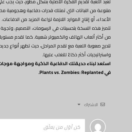
تعيد اللعبة تقديم الفكرة الأصلية بشكل مطور، حيث يجب ع
متنوعة من النباتات التي تمتلك قدرات دفاعية وهجومية مختل
الأعداء، أو إنتاج الموارد اللازمة لزراعة المزيد من الدفاعات.
تتميز هذه النسخة بتحسينات في الرسومات، التصميم، وتجربة ا
من أكثر ألعاب الهاتف والكمبيوتر شعبية. كما تقدم مستويا
تتدرج صعوبة اللعبة مع تقدم المراحل، حيث تظهر أنواع جدي
واستراتيجيات أكثر ذكاءً للتغلب عليها.
استعد لبناء حديقتك الدفاعية الذكية ومواجهة موجات 
في Plants vs. Zombies: Replanted.
الاشتراك