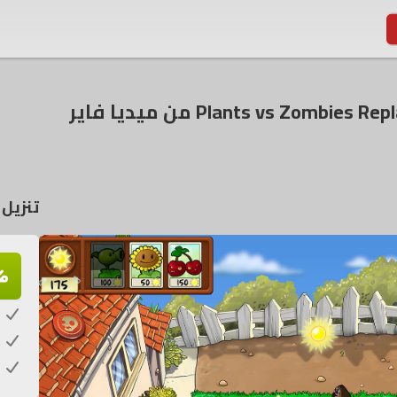
تنزيل لعبة  Replanted
م
ك
خ