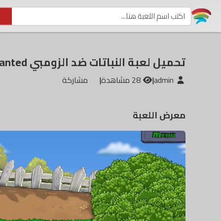
تحميل لعبة النباتات ضد الزومبي Plants vs Zombies Replanted من ميديا فاير
admin
|
28 مشاهدة
|
مشاركة
معرض اللعبة