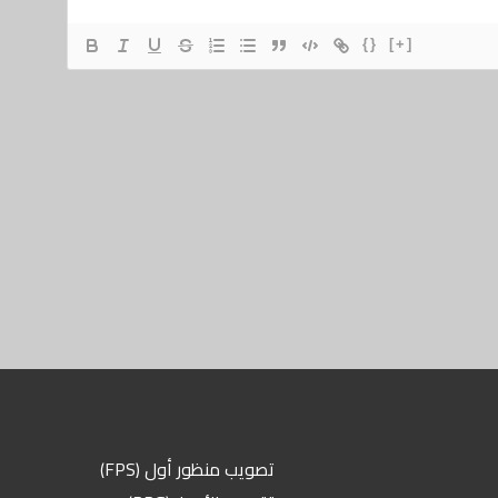
{}
[+]
تصويب منظور أول (FPS)