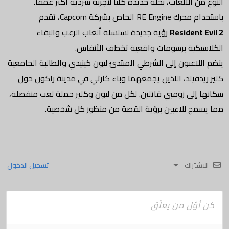
النوع من الألعاب، بحلة جديدة كليا لتجربة سردية أكثر عمقا.
باستخدام محرك RE Engine الخاص بشركة Capcom، تقدم
Resident Evil 2
رؤية جديدة لسلسلة ألعاب الرعب والبقاء
الكلاسيكية برسومات واقعية تخطف الأنفاس.
ينضم اللاعبون إلى الشرطي المبتدئ ليون كينيدي والطالبة الجامعية
كلير ريدفيلد، اللذين يجمعهما وباء كارثي في ​​مدينة راكون حول
سكانها إلى زومبي قاتلين. لكل من ليون وكلير حملة لعب منفصلة، ​​
مما يسمح للاعبين برؤية القصة من منظور كل شخصية.
الاشتراك
تسجيل الدخول