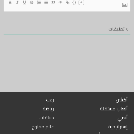
{}
[+]
0
تعليقات
أكشن
رعب
ألعاب مستقلة
رياضة
أنمي
سباقات
إستراتيجية
عالم مفتوح