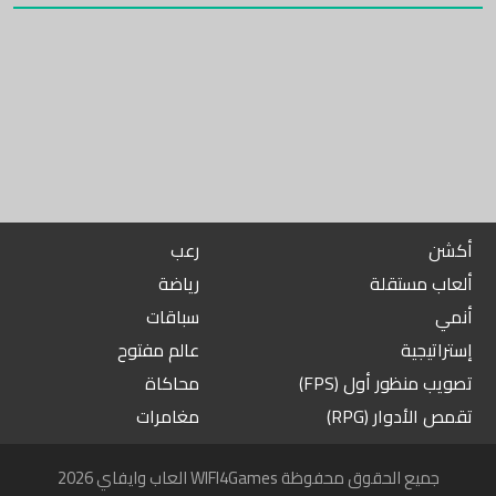
أكشن
رعب
ألعاب مستقلة
رياضة
أنمي
سباقات
إستراتيجية
عالم مفتوح
تصويب منظور أول (FPS)
محاكاة
تقمص الأدوار (RPG)
مغامرات
2026 العاب وايفاي WIFI4Games جميع الحقوق محفوظة