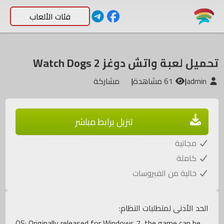
فئات الألعاب
تحميل لعبة واتش دوغز 2 Watch Dogs
admin
|
61 مشاهدة
|
مشاركة
تنزيل برابط مباشر
مجانية
كاملة
خالية من الفيروسات
الحد الأدنى لمتطلبات النظام:
OS: Originally released for Windows 7, the game can be