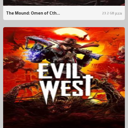
The Mound: Omen of Cth...
23.2 GB بحجم